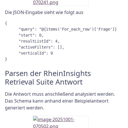
Die JSON-Eingabe sieht wie folgt aus
{

      "query": "@{items('For_each_row')['Frage']}",

      "start": 0,

      "resultListId": 4,

      "activeFilters": [],

      "verticalId": 0

}
Parsen der RheinInsights
Retrieval Suite Antwort
Die Antwort muss anschließend analysiert werden.
Das Schema kann anhand einer Beispielantwort
generiert werden.