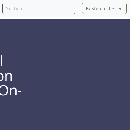
Kostenlos testen
l
on
 On-