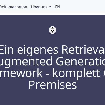
Dokumentation
Über uns
EN
Ein eigenes Retrieva
ugmented Generati
mework - komplett
Premises