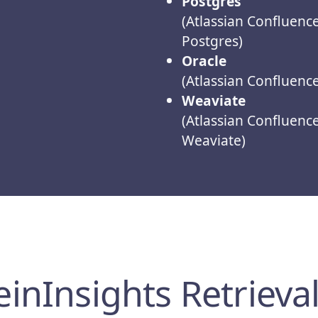
Postgres
(Atlassian Confluenc
Postgres)
Oracle
(Atlassian Confluenc
Weaviate
(Atlassian Confluenc
Weaviate)
nInsights Retrieval