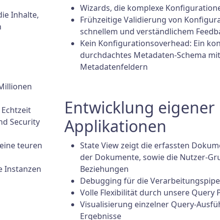
Wizards, die komplexe Konfiguration
ie Inhalte,
Frühzeitige Validierung von Konfigur
n
schnellem und verständlichem Feedb
Kein Konfigurationsoverhead: Ein ko
durchdachtes Metadaten-Schema mit 
Metadatenfeldern
Millionen
Entwicklung eigener 
Echtzeit
Applikationen
nd Security
eine teuren
State View zeigt die erfassten Doku
der Dokumente, sowie die Nutzer-Gr
e Instanzen
Beziehungen
Debugging für die Verarbeitungspipe
Volle Flexibilität durch unsere Query 
Visualisierung einzelner Query-Ausf
Ergebnisse