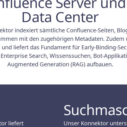
nfluence Server un
Data Center
ektor indexiert sämtliche Confluence-Seiten, B
ammen mit den zugehörigen Metadaten. Zudem u
d liefert das Fundament für Early-Binding-Secu
Enterprise Search, Wissenssuchen, Bot-Applikati
Augmented Generation (RAG) aufbauen.
Suchmasc
r liefert
Unser Konnektor unterst