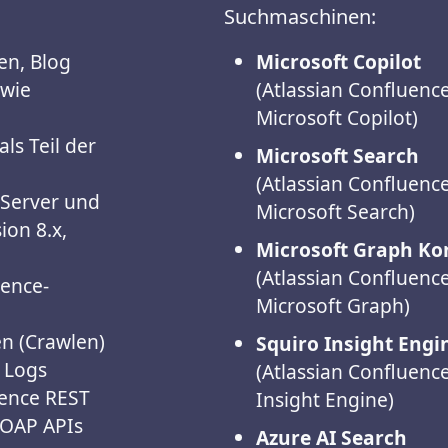
Suchmaschinen:
en, Blog
Microsoft Copilot
owie
(Atlassian Confluenc
Microsoft Copilot)
ls Teil der
Microsoft Search
(Atlassian Confluenc
 Server und
Microsoft Search)
ion 8.x,
Microsoft Graph K
(Atlassian Confluenc
uence-
Microsoft Graph)
en (Crawlen)
Squiro Insight Engi
 Logs
(Atlassian Confluenc
uence REST
Insight Engine)
SOAP APIs
Azure AI Search