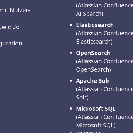
(Atlassian Confluenc
 mit Nutzer-
AI Search)
Elasticsearch
owie der
(Atlassian Confluenc
Elasticsearch)
guration
OpenSearch
(Atlassian Confluenc
OpenSearch)
Apache Solr
(Atlassian Confluenc
Solr)
Microsoft SQL
(Atlassian Confluenc
Microsoft SQL)