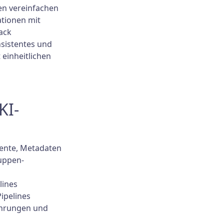
en vereinfachen
ationen mit
ack
nsistentes und
einheitlichen
KI-
mente, Metadaten
uppen-
lines
Pipelines
ührungen und